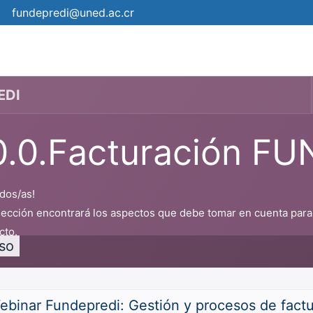
fundepredi@uned.ac.cr
mica
Campus
Eventos
¿Cómo matricular?
Pro
EDI
0.0.Facturación F
dos/as!
sección encontrará los aspectos que debe tomar en cuenta para 
cto.
so
ebinar Fundepredi: Gestión y procesos de fact