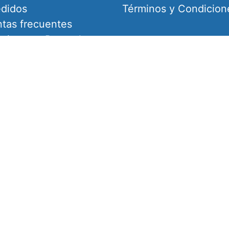
didos
Términos y Condicion
tas frecuentes
uciones y Reemplazos
amiento y Notas de
o(Cursos de idiomas)