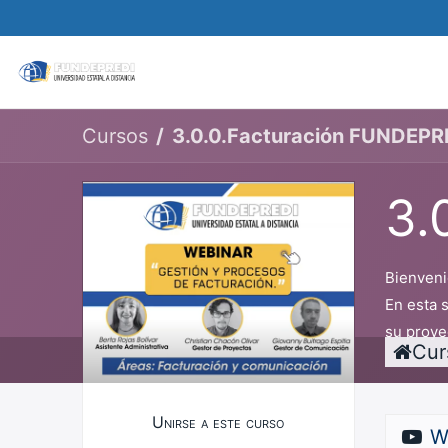
Matricular
Sobre nosotros
Oferta acadé
Cursos
3.0.0.Facturación FUNDEPR
3.
Bienveni
En esta 
su proye
Cur
Unirse a este curso
W