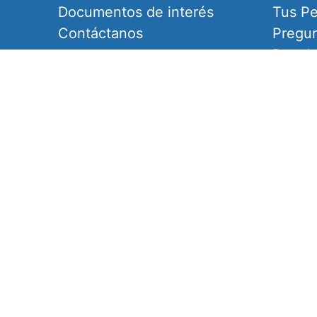
Documentos de interés
Tus Pe
Contáctanos
Pregun
Devol
Congel
crédit