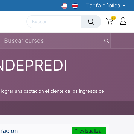
Tarifa pública
0
yectistas
Cursos
Bolsa de Empleo
Dispositivos
UNDEPREDI
lograr una captación eficiente de los ingresos de
uración
Previsualizar