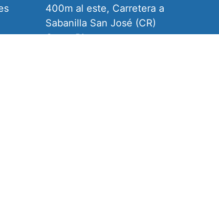
es
400m al este, Carretera a
Sabanilla San José (CR)
Costa Rica
Horario de Atención
Presencial: L a V de 07:30 am a 11:30
am
4032-7950
Virtual: L a V de 08:00 am a 4:30 pm