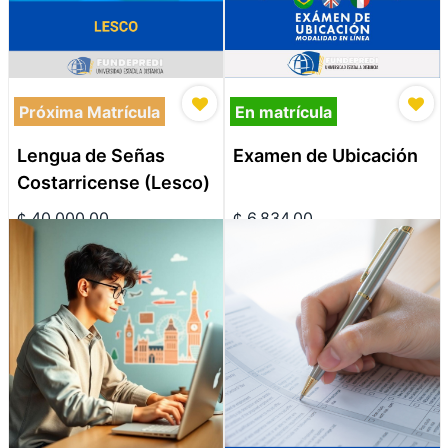
Próxima Matrícula
En matrícula
Lengua de Señas
Examen de Ubicación
Costarricense (Lesco)
¢
40,000.00
¢
6,834.00