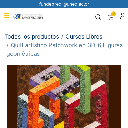
fundepredi@uned.ac.cr
0
Todos los productos
Cursos Libres
Quilt artístico Patchwork en 3D-6 Figuras
geométricas