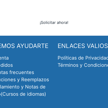
¡Solicitar ahora!
EMOS AYUDARTE
ENLACES VALIO
enta
Políticas de Privacida
didos
Términos y Condicion
tas frecuentes
uciones y Reemplazos
amiento y Notas de
o(Cursos de idiomas)