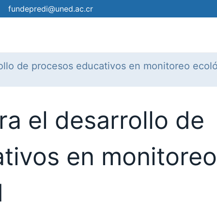
fundepredi@uned.ac.cr
mica
Campus
Eventos
¿Cómo matricular?
Pro
rollo de procesos educativos en monitoreo ecoló
ra el desarrollo de
tivos en monitoreo
d