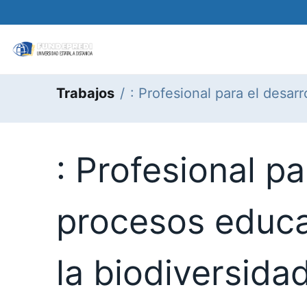
Matricular
Sobre nosotros
Oferta acadé
Trabajos
: Profesional para el desar
: Profesional pa
procesos educa
la biodiversida