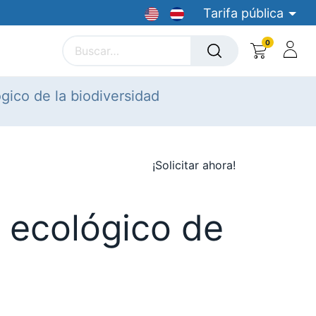
Tarifa pública
0
yectistas
Cursos
Bolsa de Empleo
Dispositivos
gico de la biodiversidad
¡Solicitar ahora!
 ecológico de