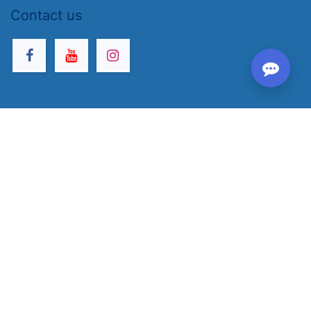
Contact us
We can help you
Your account
Your order
Common Questions
Returns and Replacements
Freezing and Credit Notes(Language
Courses)
Valuable Links