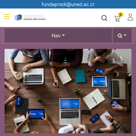
fundepredi@uned.ac.cr
0
Nav