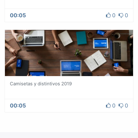
00:05
0
0
Camisetas y distintivos 2019
00:05
0
0