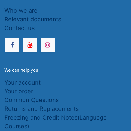
Who we are
Relevant documents
Contact us
We can help you
Your account
Your order
Common Questions
Returns and Replacements
Freezing and Credit Notes(Language
Courses)