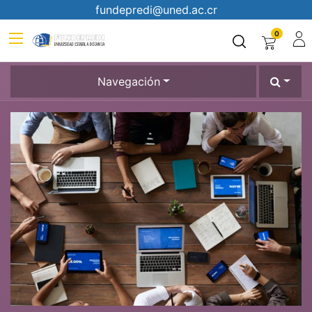
fundepredi@uned.ac.cr
0
Navegación